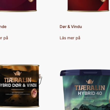
nde
Dør & Vindu
r på
Läs mer på