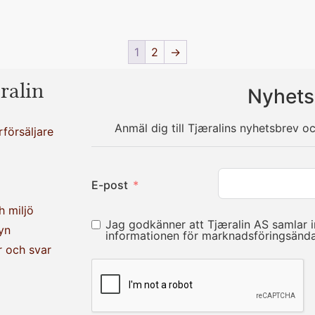
1
2
→
ralin
Nyhets
Anmäl dig till Tjæralins nyhetsbrev o
rförsäljare
E-post
h miljö
Jag godkänner att Tjæralin AS samlar 
yn
informationen för marknadsföringsän
r och svar