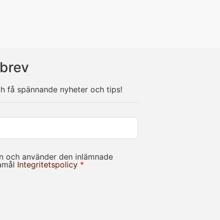
brev
ch få spännande nyheter och tips!
in och använder den inlämnade
damål
Integritetspolicy
*