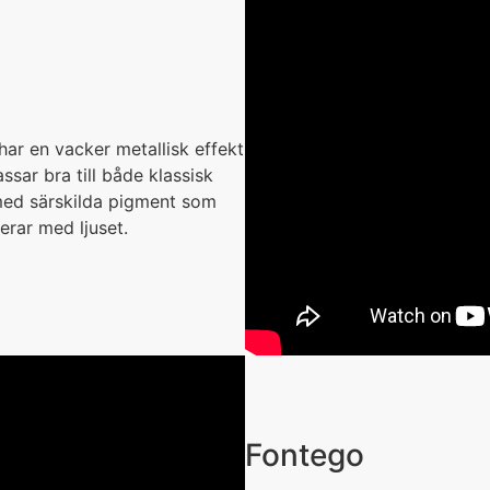
har en vacker metallisk effekt
ssar bra till både klassisk
ed särskilda pigment som
erar med ljuset.
Fontego