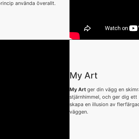
rincip använda överallt.
My Art
My Art
ger din vägg en skimr
stjärnhimmel, och ger dig et
skapa en illusion av flerfärg
väggen.