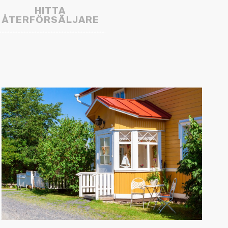
HITTA
ÅTERFÖRSÄLJARE