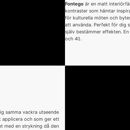
Fontego
är en matt interiörfä
kontraster som hämtar inspir
för kulturella möten och bytes
att använda. Perfekt för dig s
själv bestämmer effekten. En 
och 4l).
 dig samma vackra utseende
t applicera och som ger ett
et med en strykning då den