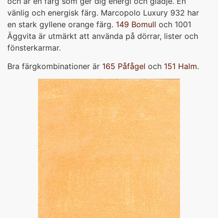
och är en färg som ger dig energi och glädje. En
vänlig och energisk färg. Marcopolo Luxury 932 har
en stark gyllene orange färg.
149 Bomull
och 1001
Äggvita är utmärkt att använda på dörrar, lister och
fönsterkarmar.
Bra färgkombinationer är
165 Påfågel
och
151 Halm
.