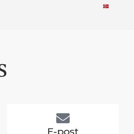
s
E-post