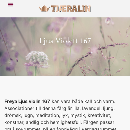
Ljus Violett 167
Frøya Ljus violin 167
kan vara både kall och varm.
Associationer till denna färg är lila, lavendel, ljung,
drömsk, lugn, meditation, lyx, mystik, kreativitet,
konstnär, andlig och hemlighetsfull. Färgen passar
bra i sovrummet, på en fondvägg i vardagsrummet