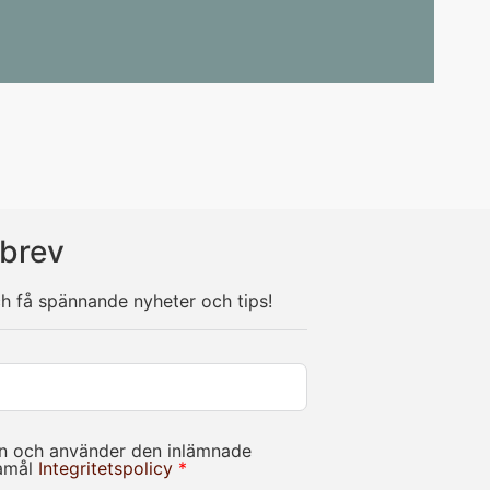
brev
ch få spännande nyheter och tips!
in och använder den inlämnade
damål
Integritetspolicy
*