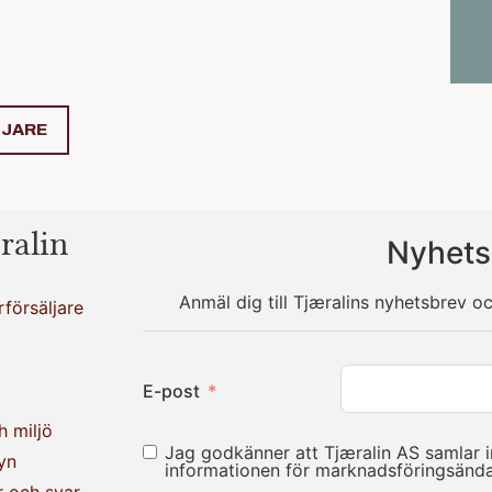
LJARE
ralin
Nyhets
Anmäl dig till Tjæralins nyhetsbrev o
rförsäljare
E-post
h miljö
Jag godkänner att Tjæralin AS samlar 
yn
informationen för marknadsföringsän
r och svar