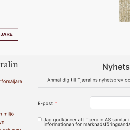
LJARE
ralin
Nyhets
Anmäl dig till Tjæralins nyhetsbrev o
rförsäljare
E-post
h miljö
Jag godkänner att Tjæralin AS samlar 
yn
informationen för marknadsföringsän
r och svar