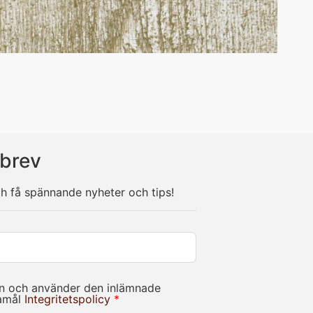
brev
ch få spännande nyheter och tips!
in och använder den inlämnade
damål
Integritetspolicy
*