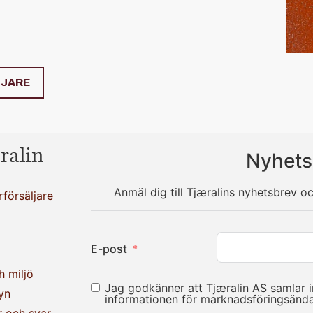
LJARE
ralin
Nyhets
Anmäl dig till Tjæralins nyhetsbrev o
rförsäljare
E-post
h miljö
Jag godkänner att Tjæralin AS samlar 
yn
informationen för marknadsföringsän
r och svar