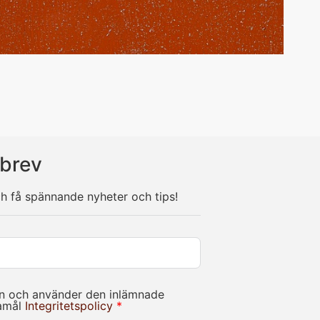
brev
ch få spännande nyheter och tips!
in och använder den inlämnade
damål
Integritetspolicy
*