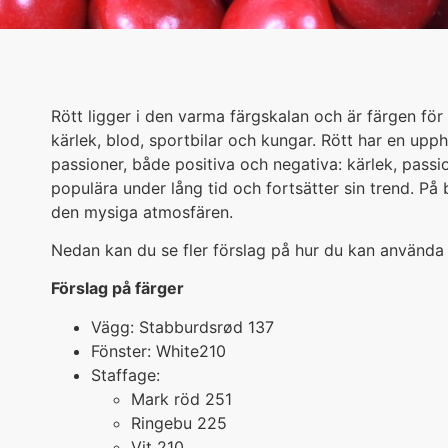
Rött ligger i den varma färgskalan och är färgen för 
kärlek, blod, sportbilar och kungar. Rött har en upp
passioner, både positiva och negativa: kärlek, passi
populära under lång tid och fortsätter sin trend. På blå
den mysiga atmosfären.
Nedan kan du se fler förslag på hur du kan använd
Förslag på färger
Vägg: Stabburdsrød 137
Fönster: White210
Staffage:
Mark röd 251
Ringebu 225
Vit 210