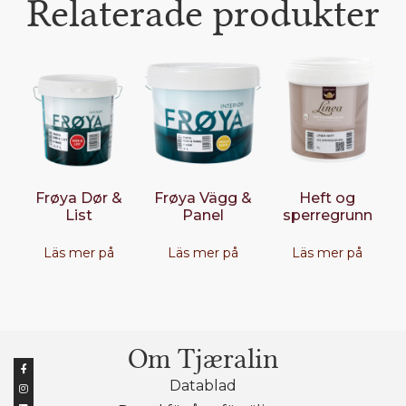
Relaterade produkter
Frøya Dør &
Frøya Vägg &
Heft og
List
Panel
sperregrunn
Läs mer på
Läs mer på
Läs mer på
Om Tjæralin
Datablad