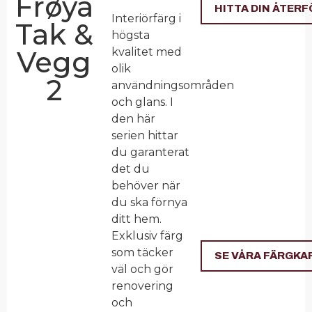
Frøya
HITTA DIN ÅTER
Interiörfärg i
Tak &
högsta
Vegg
kvalitet med
olik
2
användningsområden
och glans. I
den här
serien hittar
du garanterat
det du
behöver när
du ska förnya
ditt hem.
Exklusiv färg
som täcker
SE VÅRA FÄRGKA
väl och gör
renovering
och