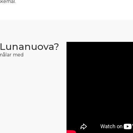
skemål.
 Lunanuova?
 målar med