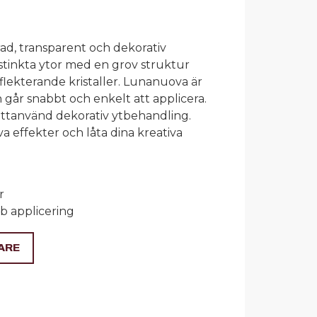
a
ad, transparent och dekorativ
stinkta ytor med en grov struktur
flekterande kristaller. Lunanuova är
 går snabbt och enkelt att applicera.
ättanvänd dekorativ ytbehandling.
a effekter och låta dina kreativa
r
bb applicering
ARE