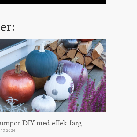
er:
umpor DIY med effektfärg
.10.2024