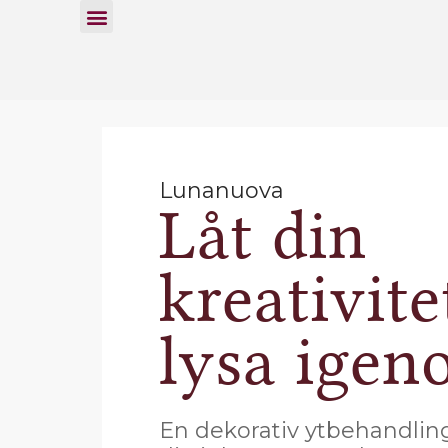
Lunanuova
Låt din
kreativite
lysa ige
En dekorativ ytbehandlin