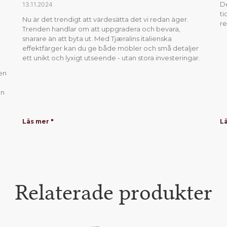
De
13.11.2024
ti
Nu är det trendigt att värdesätta det vi redan äger.
r
Trenden handlar om att uppgradera och bevara,
snarare än att byta ut. Med Tjæralins italienska
effektfärger kan du ge både möbler och små detaljer
ett unikt och lyxigt utseende - utan stora investeringar.
gen
en
Läs mer "
Lä
Relaterade produkter