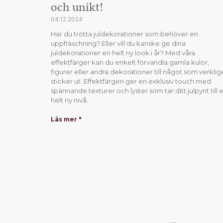
och unikt!
04.12.2024
Har du trötta juldekorationer som behöver en
uppfräschning? Eller vill du kanske ge dina
juldekorationer en helt ny look i år? Med våra
effektfärger kan du enkelt förvandla gamla kulor,
figurer eller andra dekorationer till något som verkli
sticker ut. Effektfärgen ger en exklusiv touch med
spännande texturer och lyster som tar ditt julpynt till 
helt ny nivå.
Läs mer "