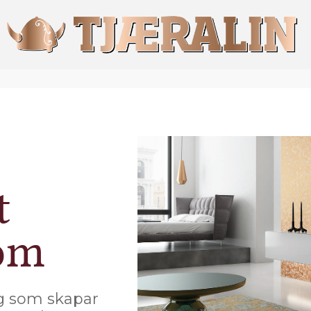
t
nom
g som skapar