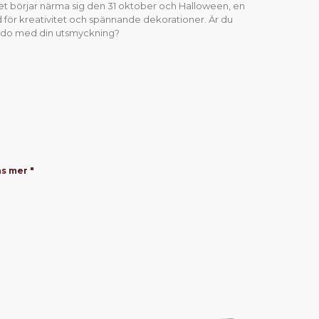
t börjar närma sig den 31 oktober och Halloween, en
d för kreativitet och spännande dekorationer. Är du
edo med din utsmyckning?
s mer "