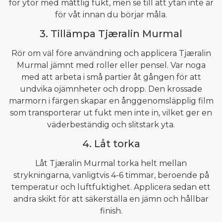
för ytor med måttlig fukt, men se till att ytan inte är
för våt innan du börjar måla.
3. Tillämpa Tjæralin Murmal
Rör om väl före användning och applicera Tjæralin
Murmal jämnt med roller eller pensel. Var noga
med att arbeta i små partier åt gången för att
undvika ojämnheter och dropp. Den krossade
marmorn i färgen skapar en ånggenomsläpplig film
som transporterar ut fukt men inte in, vilket ger en
väderbeständig och slitstark yta.
4. Låt torka
Låt Tjæralin Murmal torka helt mellan
strykningarna, vanligtvis 4-6 timmar, beroende på
temperatur och luftfuktighet. Applicera sedan ett
andra skikt för att säkerställa en jämn och hållbar
finish.