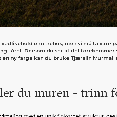
vedlikehold enn trehus, men vi må ta vare 
ng i året. Dersom du ser at det forekommer 
 en ny farge kan du bruke Tjæralin Murmal, 
ler du muren - trinn f
lmaling med en unik finkornet struktur, desi