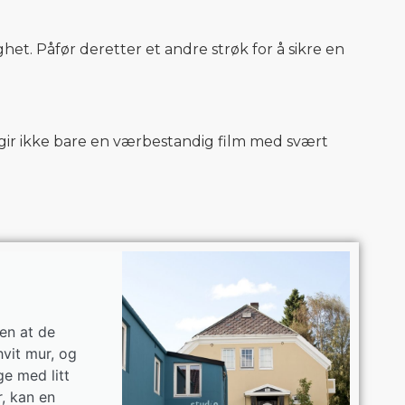
het. Påfør deretter et andre strøk for å sikre en
 gir ikke bare en værbestandig film med svært
en at de
hvit mur, og
ge med litt
r, kan en