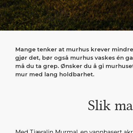
Mange tenker at murhus krever mindre 
gjør det, bør også murhus vaskes én ga
må du ta grep. Ønsker du å gi murhuset
mur med lang holdbarhet.
Slik ma
Med Tjæralin Murmal, en vannbasert akry