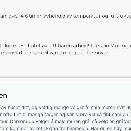
ligvis i 4-6 timer, avhengig av temperatur og luftfuktig
 flotte resultatet av ditt harde arbeid! Tjæralin Murmal
terk overflate som vil vare i mange år fremover.
ren
 av huset ditt, og veldig mange velger å male muren hvit ut
r ofte fint til mange farger og kan være vel så fint som en 
lig mur. Dersom du velger å male muren grå, så velg en gråfar
eg, som kommer av refleksjon fra himmelen. Har du en høy mu