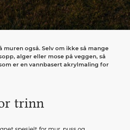
på muren også. Selv om ikke så mange
sopp, alger eller mose på veggen, så
som er en vannbasert akrylmaling for
or trinn
gnet spesielt for mur, puss og