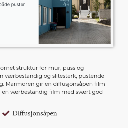
 både puster
rnet struktur for mur, puss og
 værbestandig og slitesterk, pustende
ong. Marmoren gir en diffusjonsåpen film
ir en værbestandig film med svært god
Diffusjonsåpen