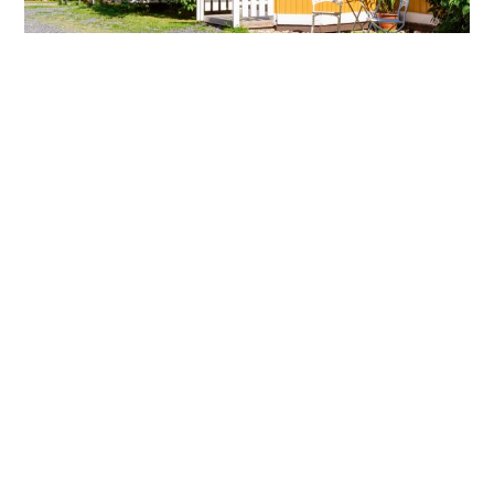
Dører og vinduer fortjener ekstra
omtanke
16.07.2025
De står utsatt til – i vær, vind og sterke solstråler. Bevegelse,
slitasje og eksponerte kanter gjør dører og vinduer ekstra
sårbare – og mer krevende å male. Derfor trenger de en
maling som både beskytter og ser bra ut. Med Tjæralin Dør &
Vindu får du akkurat det:
Les mer »
Om Tjæralin
Datablader
Forhandlerportal
Historikk