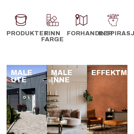
PRODUKTER
FINN
FORHANDLER
INSPIRAS
FARGE
MALE
MALE
EFFEKTMA
UTE
INNE