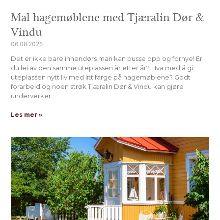
Mal hagemøblene med Tjæralin Dør &
Vindu
06.08.2025
Det er ikke bare innendørs man kan pusse opp og fornye! Er
du lei av den samme uteplassen år etter år? Hva med å gi
uteplassen nytt liv med litt farge på hagemøblene? Godt
forarbeid og noen strøk Tjæralin Dør & Vindu kan gjøre
underverker.
Les mer »