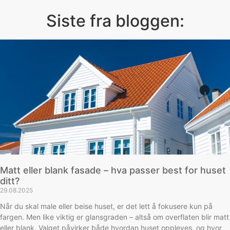
Siste fra bloggen:
Matt eller blank fasade – hva passer best for huset
ditt?
29.08.2025
Når du skal male eller beise huset, er det lett å fokusere kun på
fargen. Men like viktig er glansgraden – altså om overflaten blir matt
eller blank. Valget påvirker både hvordan huset oppleves, og hvor