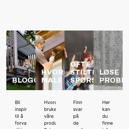
OFTE
HVORDAN
STILTE
LØSE
BLOGG
MALE
SPØRSMÅL
PROBL
Bli
Hvordan
Finn
Her
inspirert
bruke
svar
kan
til å
våre
på
du
forvandle
produkter?
de
finne