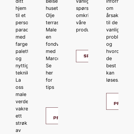
ditt
Beise
vanligste
informasjon
hjem
huset?
spørsmålene
om
til et
Olje
omkring
årsaken
personlig
terrassen?
våre
til de
paradis
Male
produkter
vanligste
med
en
problemene
fargerike
fondvegg
og
paletter
med
hvordan
SPØRSMÅL
og
Marcopolo?
de
nyttige
Se
best
teknikker.
her
kan
La
for
løses.
oss
tips
male
LØS
verden
PROBLE
vakrere,
BRUKE
ett
PRODUKTER
strøk
av