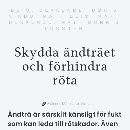
BEIS
,
DEKKENDE
,
DØR &
VINDU
,
MATT BEIS
,
MATT
DEKKENDE
,
MATT DÖRR &
FÖNSTER
Skydda ändträet
och förhindra
röta
Exteriör
,
Måla Utomhus
Ändträ är särskilt känsligt för fukt
som kan leda till rötskador. Även