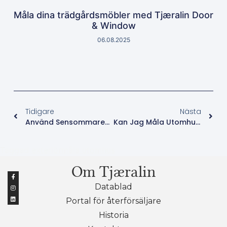
Måla dina trädgårdsmöbler med Tjæralin Door
& Window
06.08.2025
Tidigare
Nästa
Använd Sensommaren För Att Måla
Kan Jag Måla Utomhus På Hösten?
Taggad
exteriör
måla utomhus
Om Tjæralin
Datablad
Portal för återförsäljare
Historia