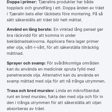
Doppa i primer:
Tjæralins produkter har både
topplack och grundfärg i ett. Doppa änden av träet
i Tjæralin bets eller täckbets före montering. På så
sätt säkerställs att träet blir helt mättat.
Använd en lång borste:
En vinklad lång pensel ger
bra räckvidd för att komma in under
beklädnadsskivorna. Applicera flera lager primer
eller olja, vått-i-vått, för att säkerställa tillräcklig
mättnad.
Sprayer och svamp:
För svåråtkomliga områden
kan du använda en medicinsk spruta fylld med
penetrerande olja. Alternativt kan du använda en
svamp mättad med olja för att nå trånga utrymmen.
Trasa och bred murslev:
Linda en mikrofiberduk
runt en bred murslev, fukta den med olja och för in
den i trånga utrymmen för att säkerställa att oljan
absorberas av träet.