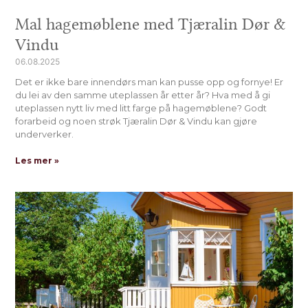
Mal hagemøblene med Tjæralin Dør &
Vindu
06.08.2025
Det er ikke bare innendørs man kan pusse opp og fornye! Er
du lei av den samme uteplassen år etter år? Hva med å gi
uteplassen nytt liv med litt farge på hagemøblene? Godt
forarbeid og noen strøk Tjæralin Dør & Vindu kan gjøre
underverker.
Les mer »