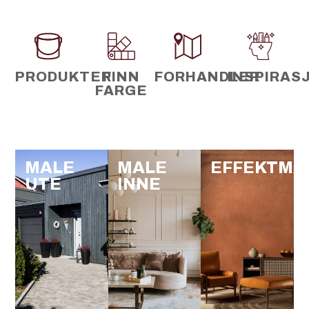
PRODUKTER
FINN
FORHANDLER
INSPIRAS
FARGE
MALE
MALE
EFFEKTMA
UTE
INNE