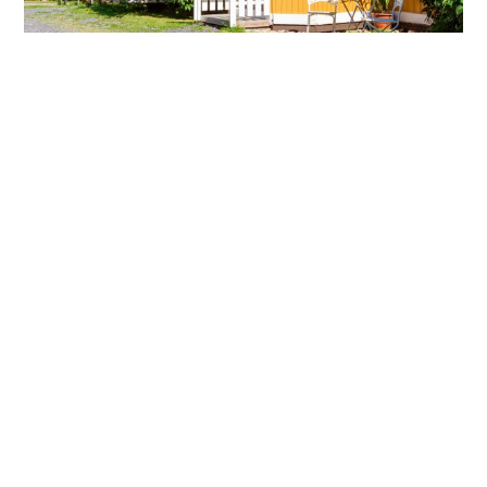
Dører og vinduer fortjener ekstra
omtanke
16.07.2025
De står utsatt til – i vær, vind og sterke solstråler. Bevegelse,
slitasje og eksponerte kanter gjør dører og vinduer ekstra
sårbare – og mer krevende å male. Derfor trenger de en
maling som både beskytter og ser bra ut. Med Tjæralin Dør &
Vindu får du akkurat det:
Les mer »
Om Tjæralin
Datablader
Forhandlerportal
Historikk