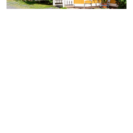
Dører og vinduer fortjener ekstra
omtanke
16.07.2025
De står utsatt til – i vær, vind og sterke solstråler. Bevegelse,
slitasje og eksponerte kanter gjør dører og vinduer ekstra
sårbare – og mer krevende å male. Derfor trenger de en
maling som både beskytter og ser bra ut. Med Tjæralin Dør &
Vindu får du akkurat det:
Les mer »
Om Tjæralin
Datablader
Forhandlerportal
Historikk