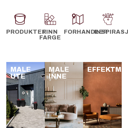
PRODUKTER
FINN
FORHANDLER
INSPIRAS
FARGE
MALE
MALE
EFFEKTMA
UTE
INNE