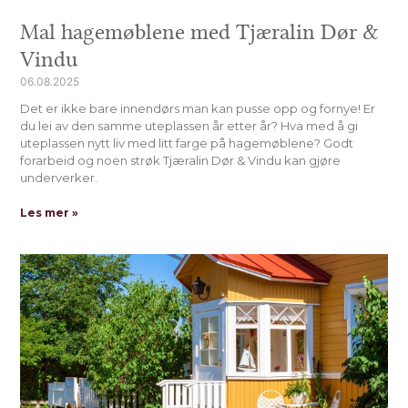
Mal hagemøblene med Tjæralin Dør &
Vindu
06.08.2025
Det er ikke bare innendørs man kan pusse opp og fornye! Er
du lei av den samme uteplassen år etter år? Hva med å gi
uteplassen nytt liv med litt farge på hagemøblene? Godt
forarbeid og noen strøk Tjæralin Dør & Vindu kan gjøre
underverker.
Les mer »