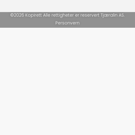
©2026 Kopirett Alle rettigheter er reservert Tjæralin AS.
Personvern