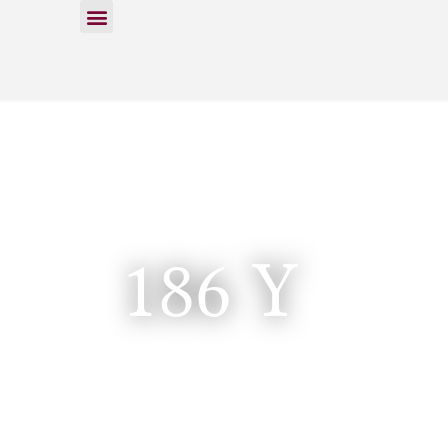
186 Y