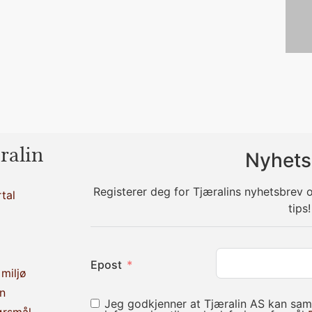
ralin
Nyhets
Registerer deg for Tjæralins nyhetsbrev
tal
tips!
Epost
miljø
n
Jeg godkjenner at Tjæralin AS kan sam
ørsmål