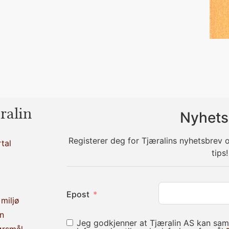
ralin
Nyhets
Registerer deg for Tjæralins nyhetsbrev
tal
tips!
Epost
miljø
n
Jeg godkjenner at Tjæralin AS kan sam
ørsmål