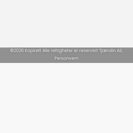
©2026 Kopirett Alle rettigheter er reservert Tjæralin AS.
Personvern