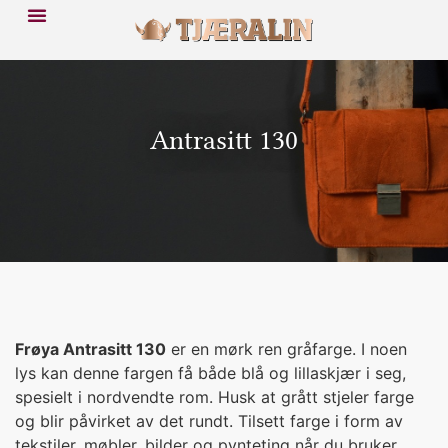
Antrasitt 130
Frøya Antrasitt 130
er en mørk ren gråfarge. I noen
lys kan denne fargen få både blå og lillaskjær i seg,
spesielt i nordvendte rom. Husk at grått stjeler farge
og blir påvirket av det rundt. Tilsett farge i form av
tekstiler, møbler, bilder og pynteting når du bruker