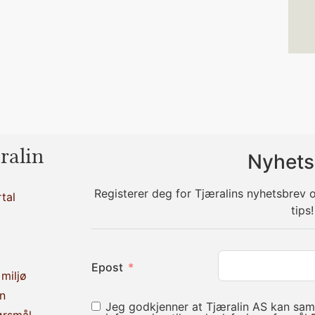
ralin
Nyhets
Registerer deg for Tjæralins nyhetsbrev
tal
tips!
Epost
miljø
n
Jeg godkjenner at Tjæralin AS kan sam
ørsmål