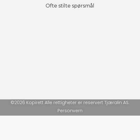
Ofte stilte spørsmål
©2026 Kopirett Alle rettigheter er reservert Tjæralin AS.
Personvern