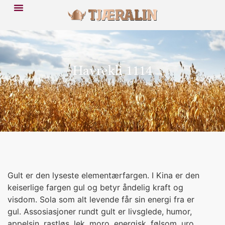
Havrekli 1114
Gult er den lyseste elementærfargen. I Kina er den
keiserlige fargen gul og betyr åndelig kraft og
visdom. Sola som alt levende får sin energi fra er
gul. Assosiasjoner rundt gult er livsglede, humor,
appelsin, rastløs, lek, moro, energisk, følsom, uro,