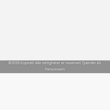
©2026 Kopirett Alle rettigheter er reservert Tjæralin AS.
Personvern