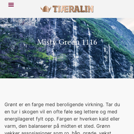
Misty Green 1116
Grønt er en farge med beroligende virkning. Tar du
en tur i skogen vil en ofte føle seg lettere og med
energilageret fylt opp. Fargen er hverken kald eller
varm, den balanserer på midten et sted. Grønn
vekker assosiasjoner som ro, håp, grøde, vekst,