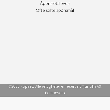
Åpenhetsloven
Ofte stilte spørsmål
©2026 Kopirett Alle rettigheter er reservert Tjæralin AS.
Personvern