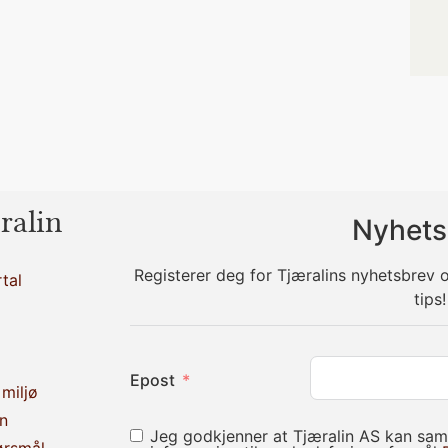
ralin
Nyhets
Registerer deg for Tjæralins nyhetsbrev
tal
tips!
Epost
miljø
n
Jeg godkjenner at Tjæralin AS kan sam
ørsmål