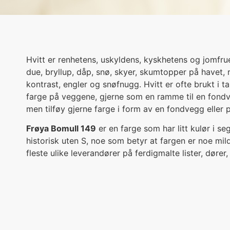
Hvitt er renhetens, uskyldens, kyskhetens og jomfrue
due, bryllup, dåp, snø, skyer, skumtopper på havet, ren
kontrast, engler og snøfnugg. Hvitt er ofte brukt i ta
farge på veggene, gjerne som en ramme til en fondveg
men tilføy gjerne farge i form av en fondvegg eller på
Frøya Bomull 149
er en farge som har litt kulør i se
historisk uten S, noe som betyr at fargen er noe mi
fleste ulike leverandører på ferdigmalte lister, dører