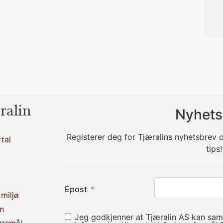
ralin
Nyhets
Registerer deg for Tjæralins nyhetsbrev
tal
tips!
Epost
miljø
n
Jeg godkjenner at Tjæralin AS kan sam
ørsmål