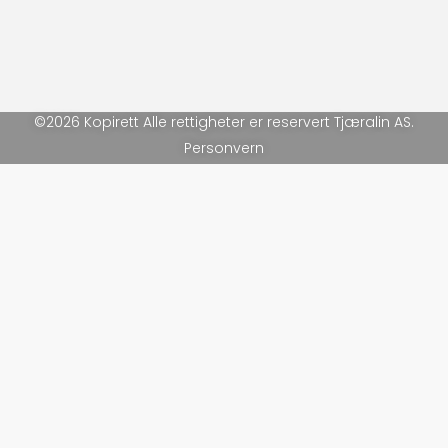
©2026 Kopirett Alle rettigheter er reservert Tjæralin AS.
Personvern