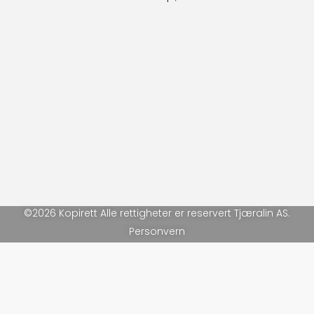
©2026 Kopirett Alle rettigheter er reservert Tjæralin AS.
Personvern