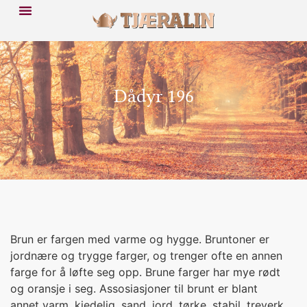
Dådyr 196
Brun er fargen med varme og hygge. Bruntoner er
jordnære og trygge farger, og trenger ofte en annen
farge for å løfte seg opp. Brune farger har mye rødt
og oransje i seg. Assosiasjoner til brunt er blant
annet varm, kjedelig, sand, jord, tørke, stabil, treverk,