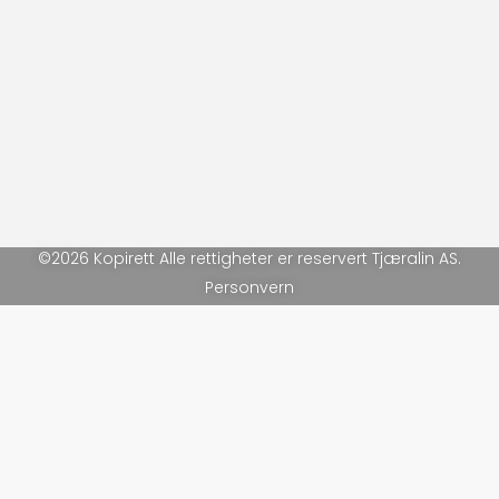
©2026 Kopirett Alle rettigheter er reservert Tjæralin AS.
Personvern