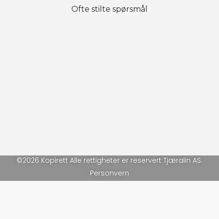
Ofte stilte spørsmål
©2026 Kopirett Alle rettigheter er reservert Tjæralin AS.
Personvern