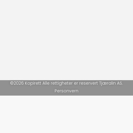
©2026 Kopirett Alle rettigheter er reservert Tjæralin AS.
Personvern