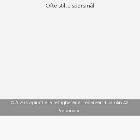
Ofte stilte spørsmål
©2026 Kopirett Alle rettigheter er reservert Tjæralin AS.
Personvern