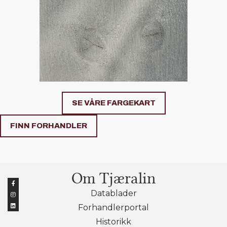
SE VÅRE FARGEKART
FINN FORHANDLER
Om Tjæralin
Datablader
Forhandlerportal
Historikk