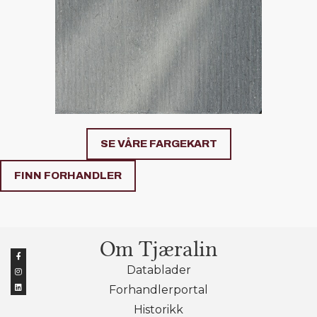
SE VÅRE FARGEKART
FINN FORHANDLER
Om Tjæralin
Datablader
Forhandlerportal
Historikk