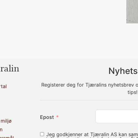
ralin
Nyhets
Registerer deg for Tjæralins nyhetsbrev
tal
tips!
Epost
miljø
n
Jeg godkjenner at Tjæralin AS kan sam
ørsmål