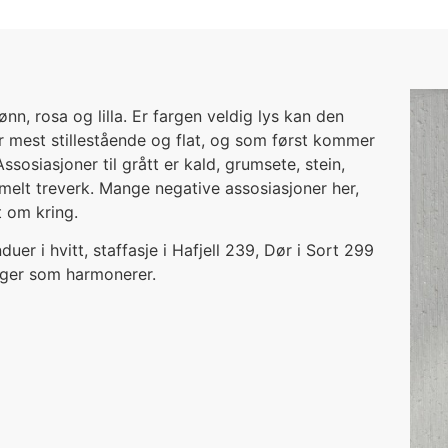
n, rosa og lilla. Er fargen veldig lys kan den
r mest stillestående og flat, og som først kommer
sosiasjoner til grått er kald, grumsete, stein,
ammelt treverk. Mange negative assosiasjoner her,
t om kring.
duer i hvitt, staffasje i Hafjell 239, Dør i Sort 299
rger som harmonerer.