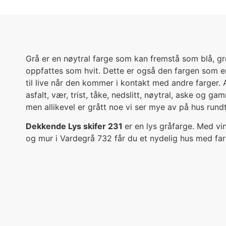
Grå er en nøytral farge som kan fremstå som blå, grøn
oppfattes som hvit. Dette er også den fargen som e
til live når den kommer i kontakt med andre farger. As
asfalt, vær, trist, tåke, nedslitt, nøytral, aske og g
men allikevel er grått noe vi ser mye av på hus rund
Dekkende Lys skifer 231
er en lys gråfarge. Med vin
og mur i Vardegrå 732 får du et nydelig hus med fa