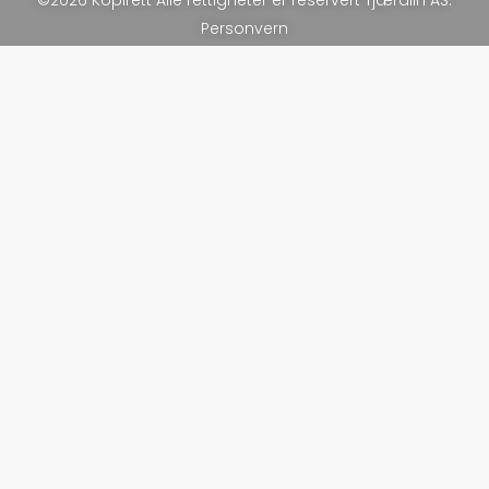
©2026 Kopirett Alle rettigheter er reservert Tjæralin AS.
Personvern