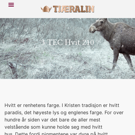
3-TEC Hvit 210
Hvitt er renhetens farge. I Kristen tradisjon er hvitt
paradis, det høyeste lys og englenes farge. For over
hundre år siden var det bare de aller mest
velstående som kunne holde seg med hvitt
hus. Dette fordi pigmentene var dyre på hvitt.