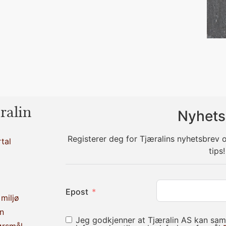
ralin
Nyhets
Registerer deg for Tjæralins nyhetsbrev
tal
tips!
Epost
miljø
n
Jeg godkjenner at Tjæralin AS kan sam
ørsmål