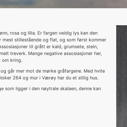
n, rosa og lilla. Er fargen veldig lys kan den
r mest stillestående og flat, og som først kommer
sosiasjoner til grått er kald, grumsete, stein,
ammelt treverk. Mange negative assosiasjoner her,
t om kring.
 og går mer mot de mørke gråfargene. Med hvite
loker 264 og mur i Værøy har du et stilig hus.
e som ligger i den nøytrale skalaen, denne kan