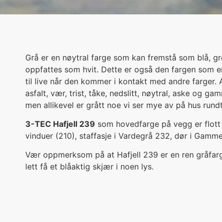
Grå er en nøytral farge som kan fremstå som blå, grøn
oppfattes som hvit. Dette er også den fargen som e
til live når den kommer i kontakt med andre farger. As
asfalt, vær, trist, tåke, nedslitt, nøytral, aske og g
men allikevel er grått noe vi ser mye av på hus rund
3-TEC Hafjell 239
som hovedfarge på vegg er flott
vinduer (210), staffasje i Vardegrå 232, dør i Gamme
Vær oppmerksom på at Hafjell 239 er en ren gråfarg
lett få et blåaktig skjær i noen lys.