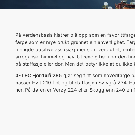
På verdensbasis klatrer blå opp som en favorittfarge
farge som er mye brukt grunnet sin anvenlighet. Fa
mengde positive assosiasjoner som verdighet, renhet,
arroganse, himmel og hav. Utvendig her i norden finn
på staffasje eller dør. Men det betyr ikke at du ikke 
3-TEC Fjordblå 285
gjør seg fint som hovedfarge p
passer Hvit 210 fint og til staffasjen Sølvgrå 234. 
her. På døren er Verøy 224 eller Skoggrønn 240 en fi