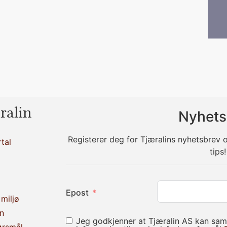
ralin
Nyhets
Registerer deg for Tjæralins nyhetsbrev
tal
tips!
Epost
miljø
n
Jeg godkjenner at Tjæralin AS kan sam
ørsmål