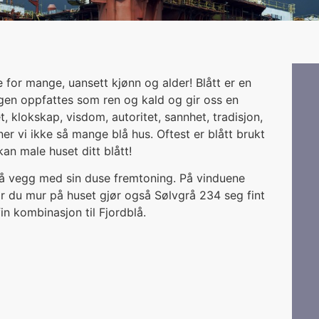
 for mange, uansett kjønn og alder! Blått er en
rgen oppfattes som ren og kald og gir oss en
 klokskap, visdom, autoritet, sannhet, tradisjon,
er vi ikke så mange blå hus. Oftest er blått brukt
kan male huset ditt blått!
å vegg med sin duse fremtoning. På vinduene
Har du mur på huset gjør også Sølvgrå 234 seg fint
n kombinasjon til Fjordblå.