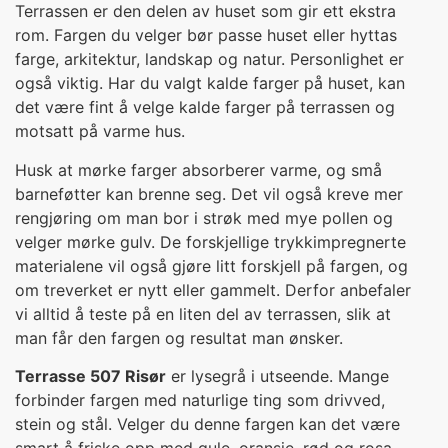
Terrassen er den delen av huset som gir ett ekstra
rom. Fargen du velger bør passe huset eller hyttas
farge, arkitektur, landskap og natur. Personlighet er
også viktig. Har du valgt kalde farger på huset, kan
det være fint å velge kalde farger på terrassen og
motsatt på varme hus.
Husk at mørke farger absorberer varme, og små
barneføtter kan brenne seg. Det vil også kreve mer
rengjøring om man bor i strøk med mye pollen og
velger mørke gulv. De forskjellige trykkimpregnerte
materialene vil også gjøre litt forskjell på fargen, og
om treverket er nytt eller gammelt. Derfor anbefaler
vi alltid å teste på en liten del av terrassen, slik at
man får den fargen og resultat man ønsker.
Terrasse 507 Risør
er lysegrå i utseende. Mange
forbinder fargen med naturlige ting som drivved,
stein og stål. Velger du denne fargen kan det være
smart å friske opp med gule, oransje, rød og rosa