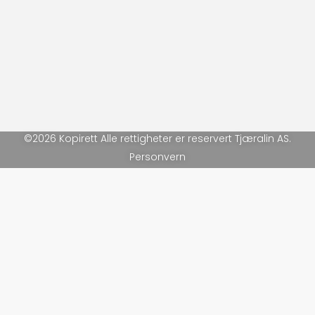
©2026 Kopirett Alle rettigheter er reservert Tjæralin AS.
Personvern