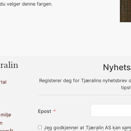
 du velger denne fargen.
ralin
Nyhets
Registerer deg for Tjæralins nyhetsbrev
tal
tips!
Epost
miljø
n
Jeg godkjenner at Tjæralin AS kan sam
ørsmål