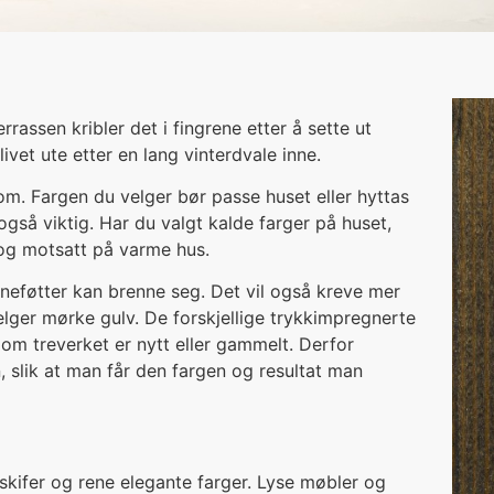
assen kribler det i fingrene etter å sette ut
vet ute etter en lang vinterdvale inne.
om. Fargen du velger bør passe huset eller hyttas
 også viktig. Har du valgt kalde farger på huset,
 og motsatt på varme hus.
eføtter kan brenne seg. Det vil også kreve mer
lger mørke gulv. De forskjellige trykkimpregnerte
g om treverket er nytt eller gammelt. Derfor
en, slik at man får den fargen og resultat man
kifer og rene elegante farger. Lyse møbler og