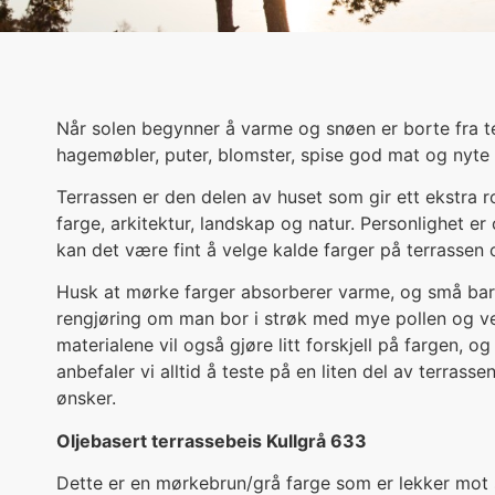
Når solen begynner å varme og snøen er borte fra terr
hagemøbler, puter, blomster, spise god mat og nyte li
Terrassen er den delen av huset som gir ett ekstra r
farge, arkitektur, landskap og natur. Personlighet er
kan det være fint å velge kalde farger på terrassen
Husk at mørke farger absorberer varme, og små barn
rengjøring om man bor i strøk med mye pollen og ve
materialene vil også gjøre litt forskjell på fargen, o
anbefaler vi alltid å teste på en liten del av terrass
ønsker.
Oljebasert terrassebeis Kullgrå 633
Dette er en mørkebrun/grå farge som er lekker mot s