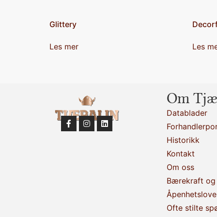
Glittery
Decorf
Les mer
Les m
Om Tjæ
Datablader
Forhandlerpor
Historikk
Kontakt
Om oss
Bærekraft og 
Åpenhetslove
Ofte stilte sp