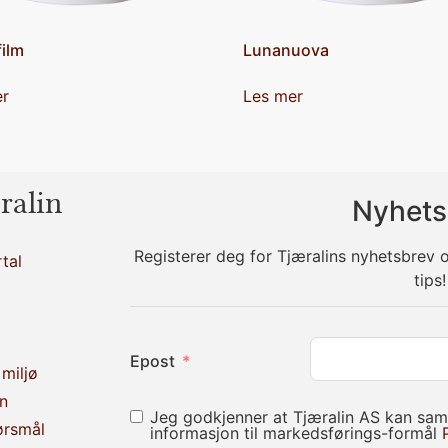
ilm
Lunanuova
er
Les mer
ralin
Nyhets
Registerer deg for Tjæralins nyhetsbrev
tal
tips!
Epost
miljø
n
Jeg godkjenner at Tjæralin AS kan sam
ørsmål
informasjon til markedsførings-formål