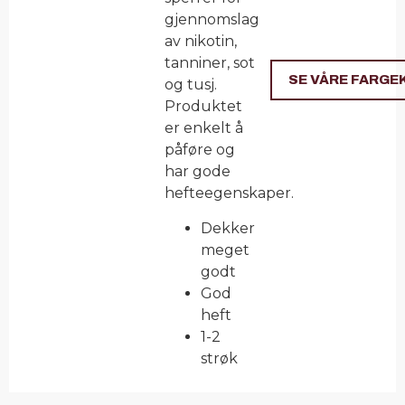
gjennomslag
av nikotin,
tanniner, sot
SE VÅRE FARGE
og tusj.
Produktet
er enkelt å
påføre og
har gode
hefteegenskaper.
Dekker
meget
godt
God
heft
1-2
strøk