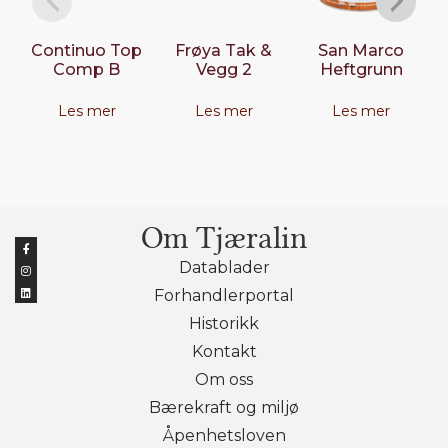
Continuo Top
Frøya Tak &
San Marco
Comp B
Vegg 2
Heftgrunn
Les mer
Les mer
Les mer
Om Tjæralin
Datablader
Forhandlerportal
Historikk
Kontakt
Om oss
Bærekraft og miljø
Åpenhetsloven