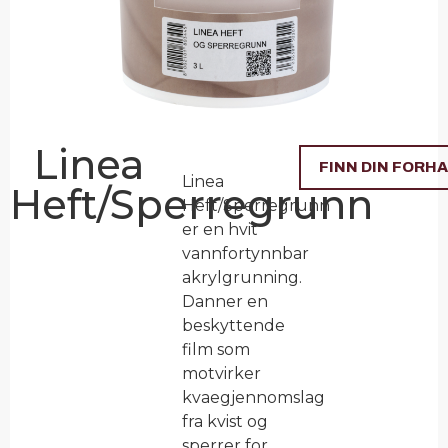
Linea
FINN DIN FORH
Linea
Heft/Sperregrunn
Heft/Sperregrunn
er en hvit
vannfortynnbar
akrylgrunning.
Danner en
beskyttende
film som
motvirker
kvaegjennomslag
fra kvist og
sperrer for