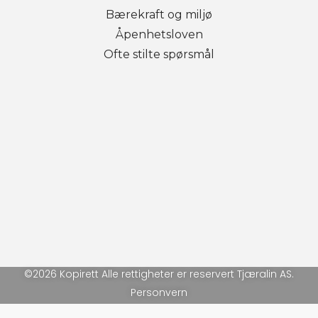
Bærekraft og miljø
Åpenhetsloven
Ofte stilte spørsmål
©2026 Kopirett Alle rettigheter er reservert Tjæralin AS.
Personvern