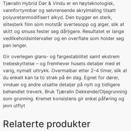
Tjæralin Hybrid Dør & Vindu er en høyteknologisk,
vannfortynnbar og selvrensende akrylmaling tilsatt
polyuretanmodifisert alkyd. Den bygger en sterk,
slitesterk film som motstår svertesopp og alger, slik at
skitt og smuss fester seg dårligere. Resultatet er lange
vedlikeholdsintervaller og en overflate som holder seg
pen lenger.
Gir overlegen glans- og fargestabilitet samt ekstrem
trebeskyttelse – og fremhever husets detaljer med et
varig, nymalt uttrykk. Overmalbar etter 2–4 timer, slik at
du enkelt kan ta to strøk på én dag. Egnet for dører,
vinduer og andre utsatte detaljer på nytt og tidligere
behandlet treverk. Bruk Tjæralin Dekkende/Oljegrunning
som grunning. Kremet konsistens gir enkel påføring og
jevn utflyt
Relaterte produkter