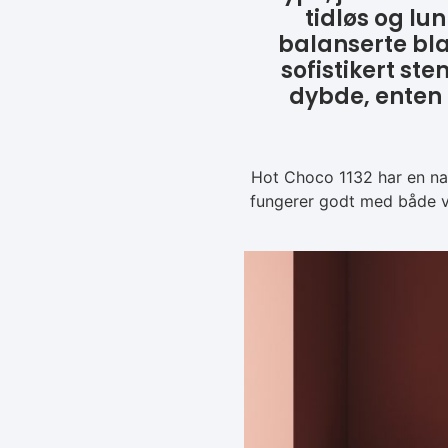
tidløs og lu
balanserte bl
sofistikert st
dybde, enten
Hot Choco 1132 har en na
fungerer godt med både va