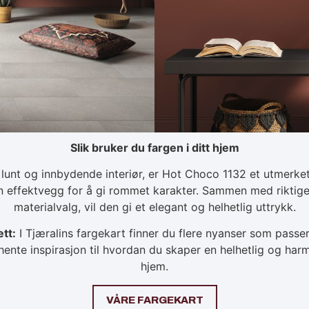
Slik bruker du fargen i ditt hjem
 lunt og innbydende interiør, er Hot Choco 1132 et utmerke
 en effektvegg for å gi rommet karakter. Sammen med rikti
materialvalg, vil den gi et elegant og helhetlig uttrykk.
ett:
I Tjæralins fargekart finner du flere nyanser som pas
ente inspirasjon til hvordan du skaper en helhetlig og harmo
hjem.
VÅRE FARGEKART