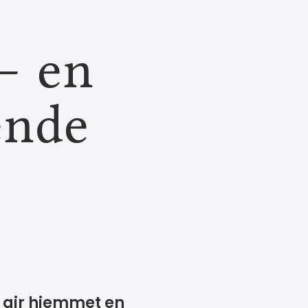
– en
ende
 gir hjemmet en