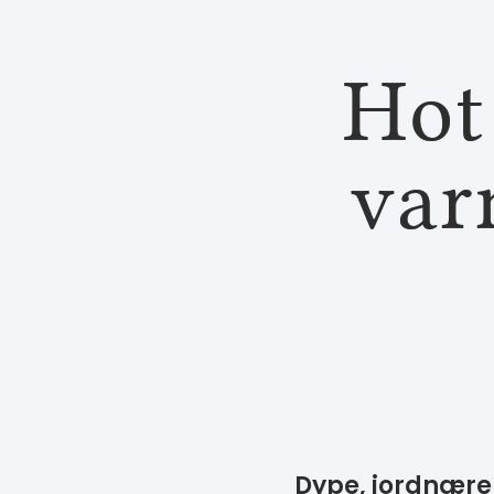
Hot
var
Dype, jordnære