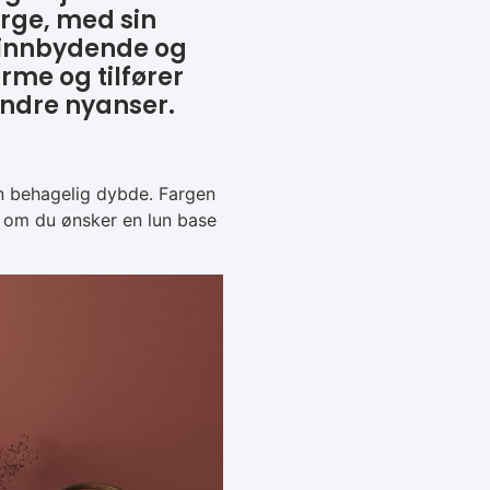
arge, med sin
 innbydende og
rme og tilfører
ndre nyanser.
n behagelig dybde. Fargen
t om du ønsker en lun base