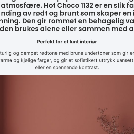
n atmosfære. Hot Choco 1132 er en slik f
anding av rødt og brunt som skaper en
emning. Den gir rommet en behagelig va
 den brukes alene eller sammen med a
Perfekt for et lunt interiør
turlig og dempet rødtone med brune undertoner som gir e
rme og kjølige farger, og gir et sofistikert uttrykk uanset
eller en spennende kontrast.