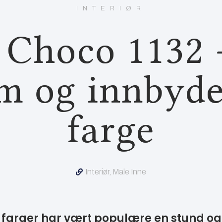
INTERIØR
 Choco 1132 
m og innbyd
farge
Interiør
,
Male Inne
 farger har vært populære en stund og