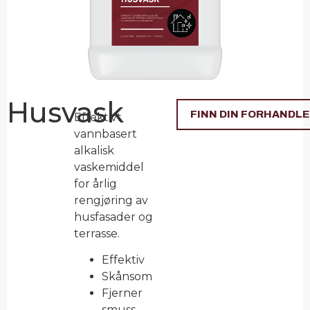
Husvask
FINN DIN FORHANDL
Effektivt
vannbasert
alkalisk
vaskemiddel
for årlig
rengjøring av
husfasader og
terrasse.
Effektiv
Skånsom
Fjerner
smuss