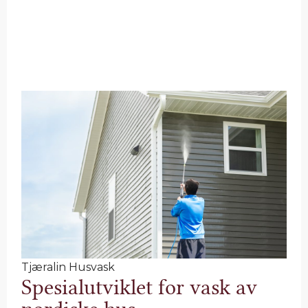
Tjæralin Husvask
Spesialutviklet for vask av