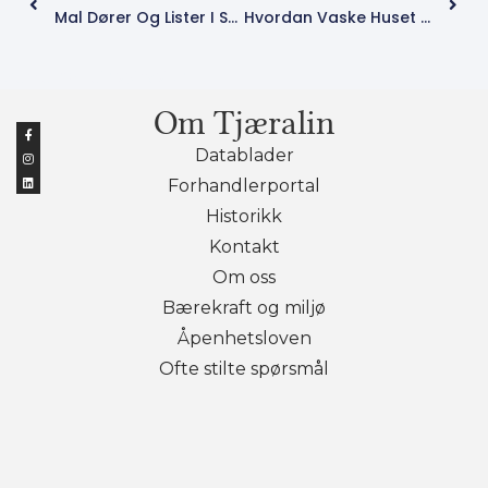
Mal Dører Og Lister I Samme Farge Som Veggen
Hvordan Vaske Huset Utvendig?
Merket
hytte
inspirasjon
Om Tjæralin
Datablader
Forhandlerportal
Historikk
Kontakt
Om oss
Bærekraft og miljø
Åpenhetsloven
Ofte stilte spørsmål