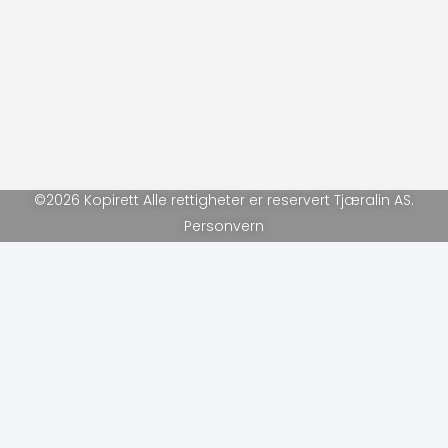
©2026 Kopirett Alle rettigheter er reservert Tjæralin AS.
Personvern