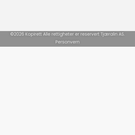
©2026 Kopirett Alle rettigheter er reservert Tjæralin AS.
Personvern